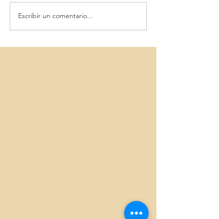
Escribir un comentario...
SEMANA SANTA MarSen
Mar & Spa