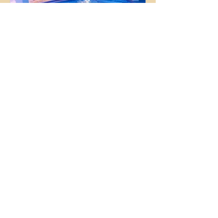
OfertasHotelesMallorca
BQ CALA RATJADA - Sólo adultos
Hotel sólo para adultos de 4* con SPA
situado en Cala Ratjada. Ofrece
habitación y desayuno y suites con
bañera hidromasaje. Verano 2026 sin
estancia mínima.