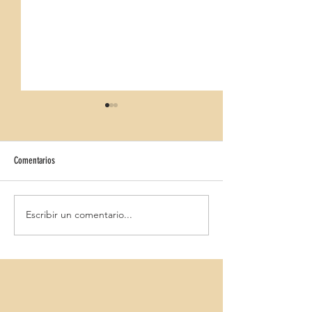
Comentarios
HALLOWEEN BQ BELVED
Escribir un comentario...
HALLOWEEN IBEROSTAR CIUDAD
BLANCA 4*