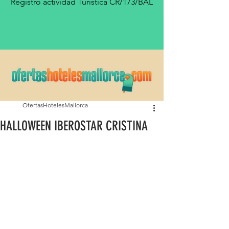
Registro actividad Turística CR/173/BAL
OfertasHotelesMallorca
HALLOWEEN IBEROSTAR CRISTINA