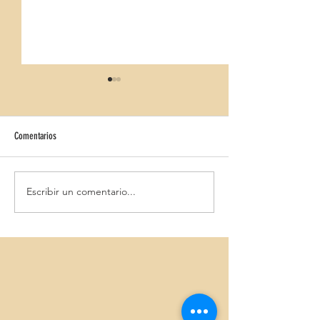
Comentarios
HALLOWEEN IBEROSTAR CRISTINA
Escribir un comentario...
HALLOWEEN IBEROSTAR
BLANCA 4*