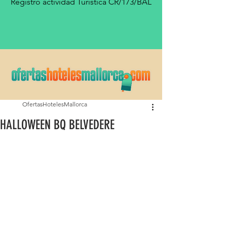
Registro actividad Turística CR/173/BAL
OfertasHotelesMallorca
HALLOWEEN BQ BELVEDERE