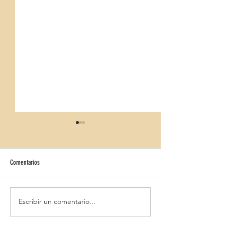
Comentarios
HALLOWEEN BQ BELVED
HALLOWEEN IBEROSTAR CRISTINA
Escribir un comentario...