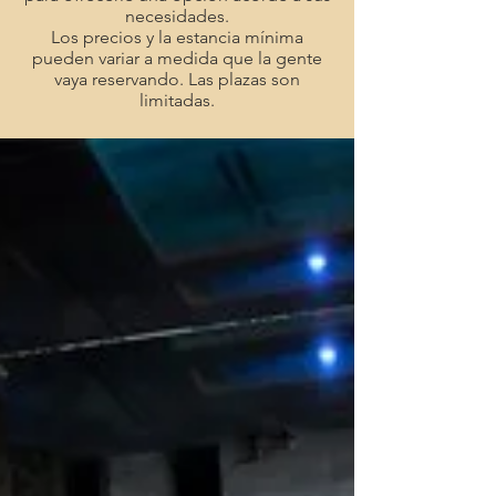
necesidades.
Los precios y la estancia mínima
pueden variar a medida que la gente
vaya reservando. Las plazas son
limitadas.