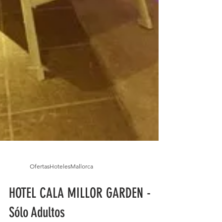
OfertasHotelesMallorca