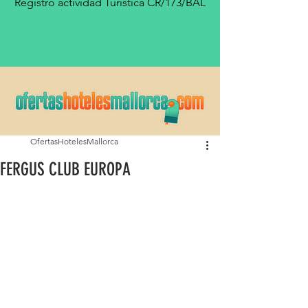
Registro actividad Turística CR/173/BAL
OfertasHotelesMallorca
FERGUS CLUB EUROPA