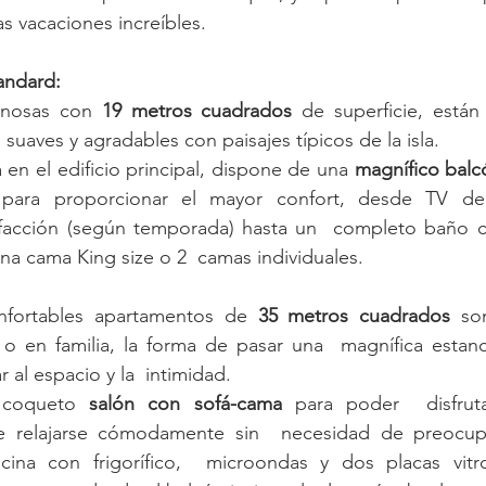
as vacaciones increíbles.
andard:
inosas con 
19 metros cuadrados
 de superficie, están
suaves y agradables con paisajes típicos de la isla.
a en el edificio principal, dispone de una 
magnífico balc
 para proporcionar el mayor confort, desde TV de 
efacción (según temporada) hasta un  completo baño 
na cama King size o 2  camas individuales.
nfortables apartamentos de
 35 metros cuadrados 
so
o en familia, la forma de pasar una  magnífica estanci
r al espacio y la  intimidad.
 coqueto
 salón con sofá-cama
 para poder  disfrut
e relajarse cómodamente sin  necesidad de preocupa
na con frigorífico,  microondas y dos placas vitro