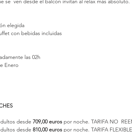
ue se  ven desde el balcón invitan al relax más absoluto.
ón elegida
ffet con bebidas incluidas
madamente las 02h
de Enero 
OCHES
dultos desde 
709,00 euros
 por noche. TARIFA NO  R
dultos desde 
810,00 euros
 por noche. TARIFA FLEXIBL