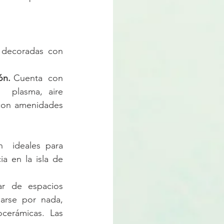
 decoradas con 
ón. 
Cuenta  con 
 plasma, aire 
con amenidades 
n  ideales para 
a en la isla de 
ar de espacios 
rse por nada, 
cerámicas. Las 