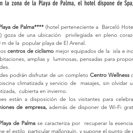
n la zona de la Playa de Palma, el hotel dispone de Spa,
Playa de Palma****
 (hotel perteneciente a  Barceló Hote
) goza de una ubicación  privilegiada en pleno coraz
 m de la  popular playa de El Arenal.
os 
centros de ciclismo 
mejor equipados de la  isla e in
bitaciones, amplias y  luminosas, pensadas para propor
des.
es podrán disfrutar de un completo 
Centro Wellness
 
iscina climatizada y servicio de  masajes, sin olvidar u
atizada,  cubierta en invierno.
s están a disposición de los visitantes para celebra
niones de empresa, 
además de disponer de Wi-Fi gratu
Playa de Palma
 se caracteriza por  recuperar la esencia 
 el estilo  particular mallorquín, y supone el punto de 