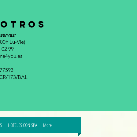
otros
servas:
00h Lu-Vie)
 02 99
ine4you.es
677593
a CR/173/BAL
S
HOTELES CON SPA
More