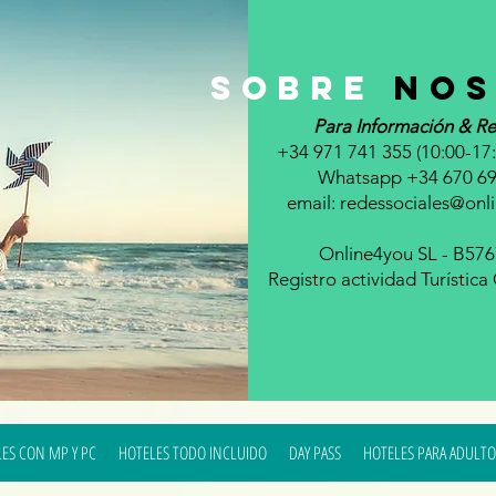
sobre
nos
Para Información & Re
+34 971 741 355 (10:00-17:
Whatsapp +34 670 69
email:
redessociales@onl
Online4you SL - B57
Registro actividad Turístic
ES CON MP Y PC
HOTELES TODO INCLUIDO
DAY PASS
HOTELES PARA ADULTO