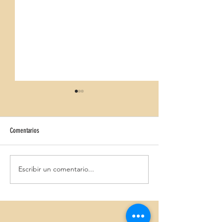
Comentarios
Nochebuena Hotel Riu Festival
Escribir un comentario...
NOCHEBUENA ALUA SOU
Sólo Adultos