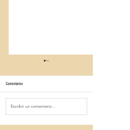
Comentarios
DAYPASS ALCUDIA SUN VILLAGE
Escribir un comentario...
FERGUS CLUB FONT DE
BEACH