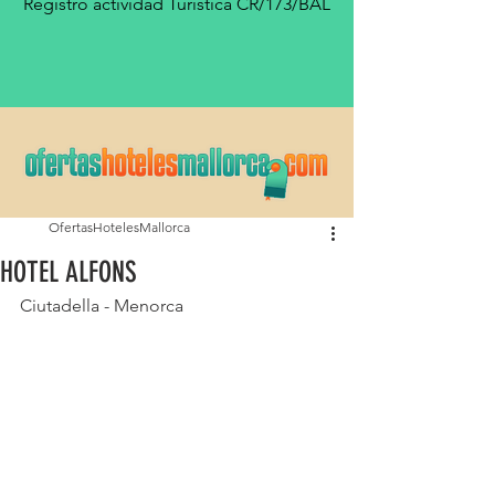
Registro actividad Turística CR/173/BAL
OfertasHotelesMallorca
HOTEL ALFONS
Ciutadella - Menorca