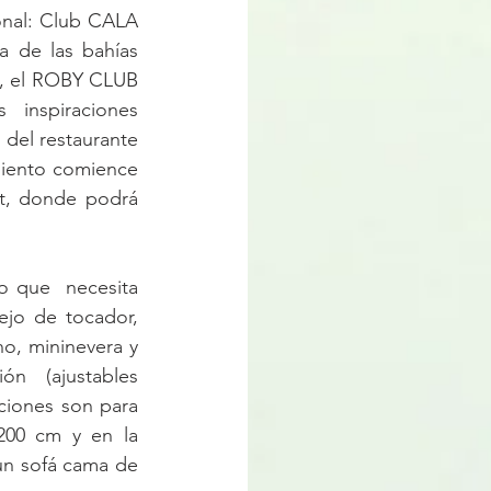
onal: Club CALA 
 de las bahías 
s, el ROBY CLUB 
  inspiraciones 
del restaurante  
miento comience 
t, donde podrá 
que  necesita 
jo de tocador, 
no, mininevera y 
ón  (ajustables 
ciones son para 
00 cm y en la 
un sofá cama de 