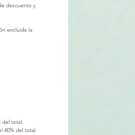
de descuento y 
n excluida la 
del total.
l 40% del total