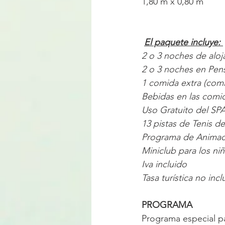
1,80 m x 0,80 m 
El paquete incluye: 
2 o 3 noches de alo
2 o 3 noches en Pen
1 comida extra (comid
Bebidas en las comid
Uso Gratuito del SP
13 pistas de Tenis d
Programa de Animac
Miniclub para los ni
Iva incluido
Tasa turística no incl
PROGRAMA
Programa especial pa