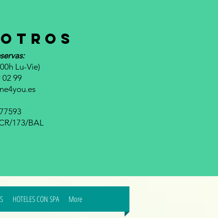
otros
servas:
00h Lu-Vie)
 02 99
ine4you.es
677593
a CR/173/BAL
S
HOTELES CON SPA
More