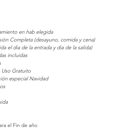
jamiento en hab elegida
sión Completa (desayuno, comida y cena)
a el dia de la entrada y dia de la salida)
as incluidas
A
e Uso Gratuito
ión especial Navidad
ños
uida
ra el Fin de año