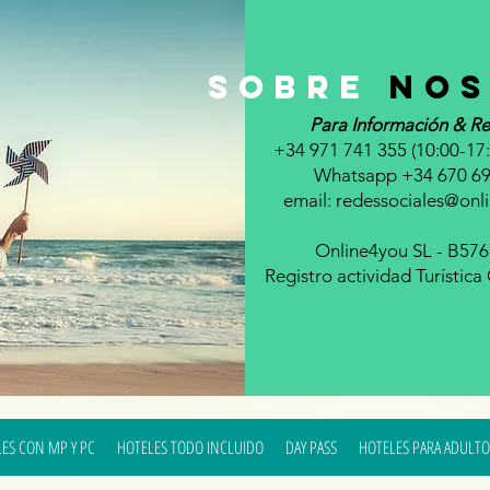
sobre
nos
Para Información & Re
+34 971 741 355 (10:00-17:
Whatsapp +34 670 69
email:
redessociales@onl
Online4you SL - B57
Registro actividad Turístic
ES CON MP Y PC
HOTELES TODO INCLUIDO
DAY PASS
HOTELES PARA ADULTO