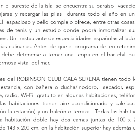
 el sureste de la isla, se encuentra su paraíso  vacaci
arse y recargar las pilas  durante todo el año en una
 El  espacioso y bello complejo ofrece, entre otras cosa
tas de tenis y un estudio donde podrá inmortalizar sus
es. Un  restaurante de especialidades españolas al lado 
icias culinarias. Antes de que el programa de  entreteni
 debe detenerse a tomar una  copa en el bar chill-ou
ermosa vista  del mar.
ones del ROBINSON CLUB CALA SERENA tienen todo lo 
estancia, con bañera o ducha/inodoro,  secador, espe
te, radio, Wi-Fi  gratuito en algunas habitaciones, teléfo
las habitaciones tienen aire acondicionado y calefacci
ún la estación) y un balcón o terraza.  Todas las habita
a habitación doble hay dos camas juntas de 100 x 2
de 143 x 200 cm, en la habitación superior hay además 