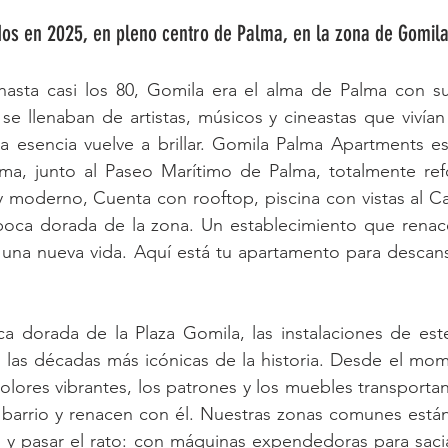
s en 2025, en pleno centro de Palma, en la zona de Gomila.
asta casi los 80, Gomila era el alma de Palma con su 
se llenaban de artistas, músicos y cineastas que vivían
sa esencia vuelve a brillar. Gomila Palma Apartments e
alma, junto al Paseo Marítimo de Palma, totalmente re
 moderno, Cuenta con rooftop, piscina con vistas al Cast
época dorada de la zona. Un establecimiento que renace
a una nueva vida. Aquí está tu apartamento para descan
ca dorada de la Plaza Gomila, las instalaciones de est
 las décadas más icónicas de la historia. Desde el mom
colores vibrantes, los patrones y los muebles transportan
l barrio y renacen con él. Nuestras zonas comunes está
e y pasar el rato: con máquinas expendedoras para saci