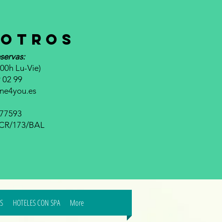
otros
servas:
00h Lu-Vie)
 02 99
ine4you.es
677593
a CR/173/BAL
S
HOTELES CON SPA
More