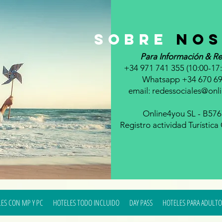
sobre
nos
Para Información & Re
+34 971 741 355 (10:00-17:
Whatsapp +34 670 69
email:
redessociales@onl
Online4you SL - B57
Registro actividad Turístic
ES CON MP Y PC
HOTELES TODO INCLUIDO
DAY PASS
HOTELES PARA ADULTO