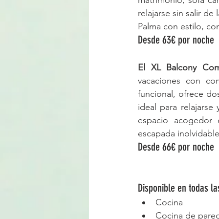
matrimonio, sofá ca
relajarse sin salir d
Palma con estilo, c
Desde 63€ por noche
El XL Balcony Com
vacaciones con com
funcional, ofrece d
ideal para relajars
espacio acogedor 
escapada inolvidable
Desde 66€ por noche
Disponible en todas la
Cocina
Cocina de pare