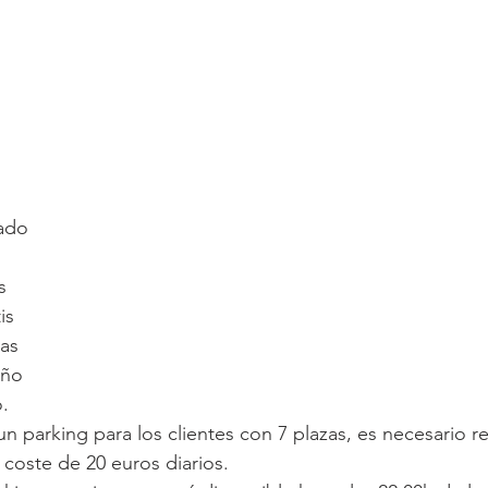
ado
s
is
as
año
.
n parking para los clientes con 7 plazas, es necesario r
 coste de 20 euros diarios.