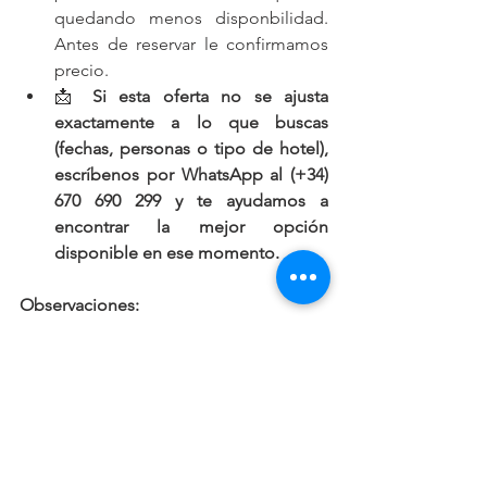
quedando menos disponbilidad. 
Antes de reservar le confirmamos 
precio.
📩 
Si esta oferta no se ajusta 
exactamente a lo que buscas 
(fechas, personas o tipo de hotel), 
escríbenos por WhatsApp al (+34) 
670 690 299 y te ayudamos a 
encontrar la mejor opción 
disponible en ese momento.
Observaciones:  
Ocupación máxima en:
Estudio: 2 adultos 
Suite de 1 dormitorio: 3 adultos& 2 
niños hasta 12 años.
Suite de 2 dormitorios: 3 adultos& 4 
niños hasta 12 años.