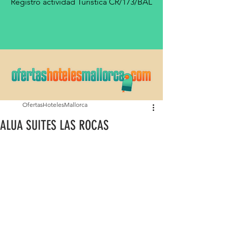
Registro actividad Turística CR/173/BAL
OfertasHotelesMallorca
ALUA SUITES LAS ROCAS