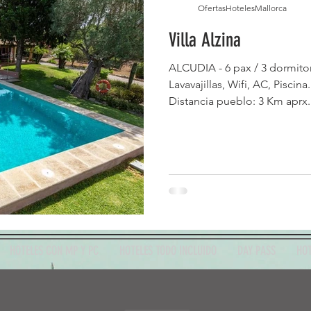
OfertasHotelesMallorca
Villa Alzina
ALCUDIA - 6 pax / 3 dormitor
Lavavajillas, Wifi, AC, Piscina
Distancia pueblo: 3 Km aprx.
HOTELES CON MP Y PC
HOTELES TODO INCLUIDO
DAY PASS
HOT