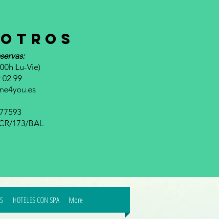
otros
servas:
00h Lu-Vie)
 02 99
ine4you.es
677593
a CR/173/BAL
S
HOTELES CON SPA
More