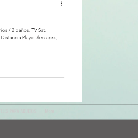
ios / 2 baños, TV Sat,
. Distancia Playa: 3km aprx,
ELES PARA ADULTOS
More