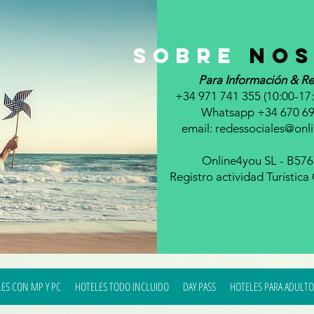
sobre
nos
Para Información & Re
+34 971 741 355 (10:00-17:
Whatsapp +34 670 69
email:
redessociales@onl
Online4you SL - B57
Registro actividad Turístic
ES CON MP Y PC
HOTELES TODO INCLUIDO
DAY PASS
HOTELES PARA ADULTO