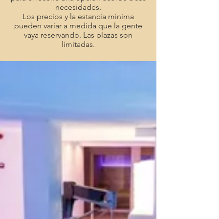
necesidades.
Los precios y la estancia mínima
pueden variar a medida que la gente
vaya reservando. Las plazas son
limitadas.