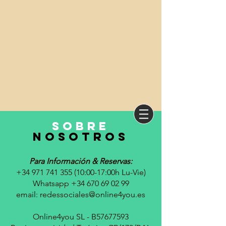
sobre
nosotros
Para Información & Reservas:
+34 971 741 355 (10
:00-17:00h Lu-Vie)
Whatsapp +34 670 69 02 99
email:
redessociales@online4you.es
Online4you SL - B57677593