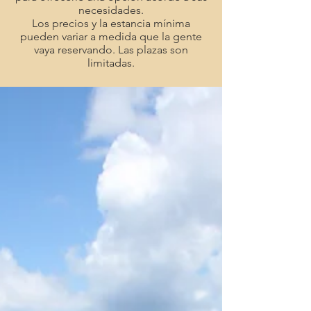
necesidades.
Los precios y la estancia mínima
pueden variar a medida que la gente
vaya reservando. Las plazas son
limitadas.