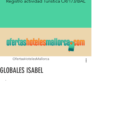
Registro actividad Turística CR/173/BAL
OfertasHotelesMallorca
GLOBALES ISABEL
.