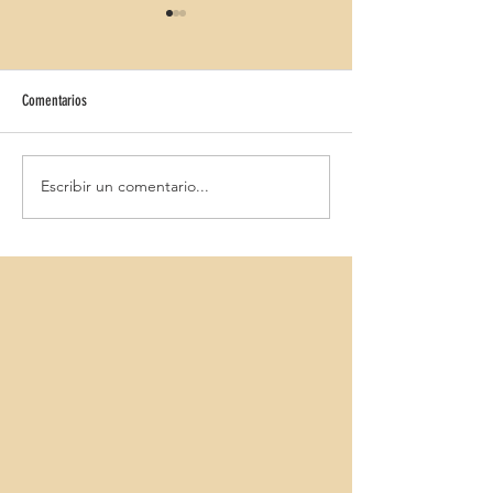
Comentarios
GRUPOTEL AMAPOLA
MarSenses Rosa del M
Escribir un comentario...