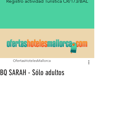
Registro actividad Turística CR/173/BAL
OfertasHotelesMallorca
BQ SARAH - Sólo adultos