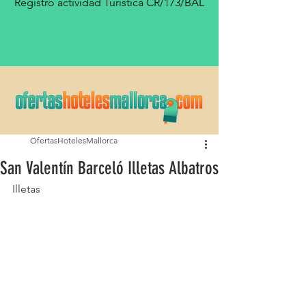
Registro actividad Turística CR/173/BAL
OfertasHotelesMallorca
San Valentín Barceló Illetas Albatros
Illetas