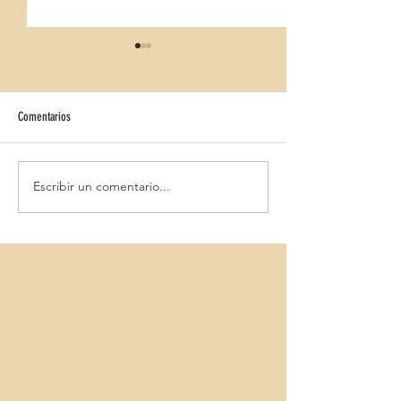
Comentarios
GRUPOTEL AMAPOLA
Escribir un comentario...
FERGUS CLUB FONT DE SA CALA
BEACH