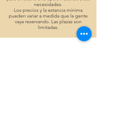
necesidades.
Los precios y la estancia mínima
pueden variar a medida que la gente
vaya reservando. Las plazas son
limitadas.
Próximamente nuevas entradas
Explora otras categorías en este
blog o vuelve más tarde.
Suscríbete ahora